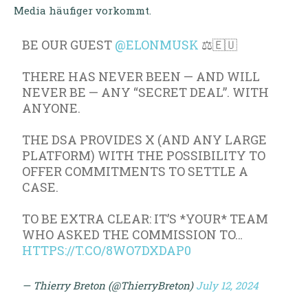
Media häufiger vorkommt.
BE OUR GUEST
@ELONMUSK
⚖️🇪🇺
THERE HAS NEVER BEEN — AND WILL
NEVER BE — ANY “SECRET DEAL”. WITH
ANYONE.
THE DSA PROVIDES X (AND ANY LARGE
PLATFORM) WITH THE POSSIBILITY TO
OFFER COMMITMENTS TO SETTLE A
CASE.
TO BE EXTRA CLEAR: IT’S *YOUR* TEAM
WHO ASKED THE COMMISSION TO…
HTTPS://T.CO/8WO7DXDAP0
— Thierry Breton (@ThierryBreton)
July 12, 2024