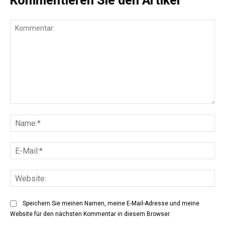
Kommentieren Sie den Artikel
Kommentar:
Na
E-
Mai
Web
Speichern Sie meinen Namen, meine E-Mail-Adresse und meine
Website für den nächsten Kommentar in diesem Browser.