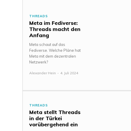
THREADS
Meta im Fediverse:
Threads macht den
Anfang
Meta schaut auf das
Fediverse. Welche Pläne hat
Meta mit dem dezentralen
Netzwerk?
Alexander Hein
-
4. Juli 2024
THREADS
Meta stellt Threads
in der Türkei
vorübergehend ein