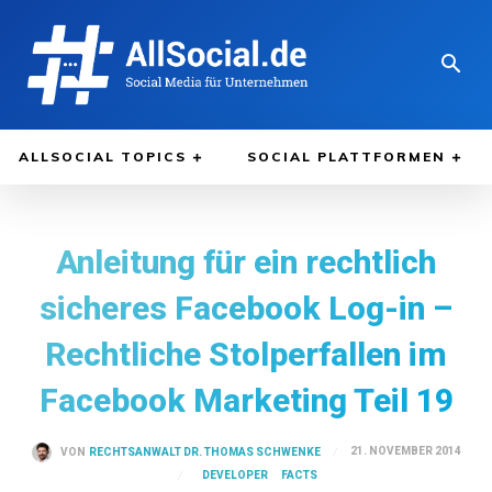
ALLSOCIAL TOPICS
SOCIAL PLATTFORMEN
Anleitung für ein rechtlich
sicheres Facebook Log-in –
Rechtliche Stolperfallen im
Facebook Marketing Teil 19
21. NOVEMBER 2014
VON
RECHTSANWALT DR. THOMAS SCHWENKE
DEVELOPER
FACTS