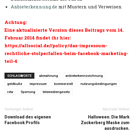
Anbieterkennung.de
mit Mustern und Verweisen
Achtung:
Eine aktualisierte Version
dieses Beitrags vom 14.
Februar 2014 findet ihr hier:
https://allsocial.de//policy/das-impressum-
rechtliche-stolperfallen-beim-facebook-marketing-
teil-4
SCHLAGWORTE
abmahnung
anbieterkennzeichnung
geldbuße
impressum
kommerziell
nutzungsbedingungen
rstv
Sperrung
telemediengesetz
Vorheriger Artikel
Nächster Artikel
Download des eigenen
Halloween: Die Mark
Facebook Profils
Zuckerberg Maske zum
ausdrucken.