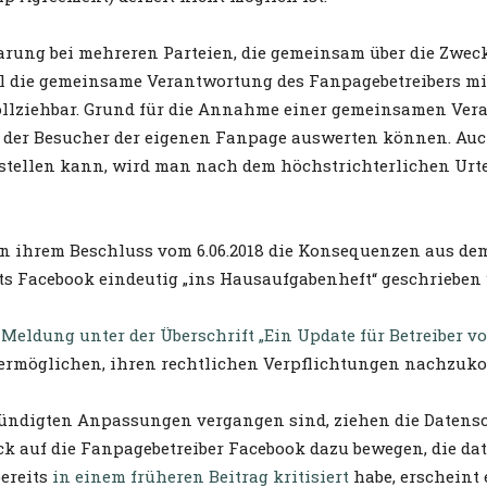
barung bei mehreren Parteien, die gemeinsam über die Zwec
die gemeinsame Verantwortung des Fanpagebetreibers mit F
llziehbar. Grund für die Annahme einer gemeinsamen Veran
 der Besucher der eigenen Fanpage auswerten können. Auc
 stellen kann, wird man nach dem höchstrichterlichen Urt
n ihrem Beschluss vom 6.06.2018 die Konsequenzen aus dem 
ts Facebook eindeutig „ins Hausaufgabenheft“ geschrieben
r
Meldung unter der Überschrift „Ein Update für Betreiber 
u ermöglichen, ihren rechtlichen Verpflichtungen nachzuk
ündigten Anpassungen vergangen sind, ziehen die Datens
uck auf die Fanpagebetreiber Facebook dazu bewegen, die d
bereits
in einem früheren Beitrag kritisiert
habe, erscheint