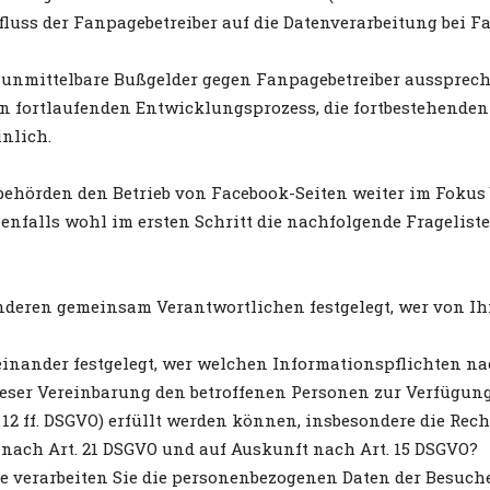
luss der Fanpagebetreiber auf die Datenverarbeitung bei F
nmittelbare Bußgelder gegen Fanpagebetreiber aussprechen
den fortlaufenden Entwicklungsprozess, die fortbestehende
nlich.
zbehörden den Betrieb von Facebook-Seiten weiter im Foku
enfalls wohl im ersten Schritt die nachfolgende Fragelist
deren gemeinsam Verantwortlichen festgelegt, wer von Ihn
einander festgelegt, wer welchen Informationspflichten n
eser Vereinbarung den betroffenen Personen zur Verfügung
rt. 12 ff. DSGVO) erfüllt werden können, insbesondere die R
 nach Art. 21 DSGVO und auf Auskunft nach Art. 15 DSGVO?
e verarbeiten Sie die personenbezogenen Daten der Besuc