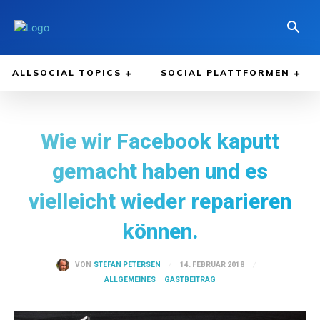
ALLSOCIAL TOPICS
SOCIAL PLATTFORMEN
Wie wir Facebook kaputt
gemacht haben und es
vielleicht wieder reparieren
können.
14. FEBRUAR 2018
VON
STEFAN PETERSEN
ALLGEMEINES
GASTBEITRAG