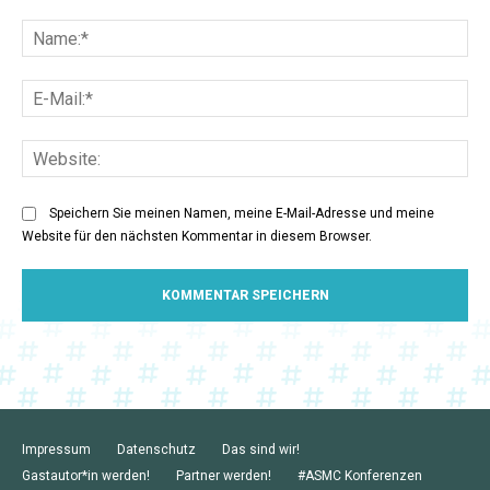
Kommentar:
Na
E-
Mai
Web
Speichern Sie meinen Namen, meine E-Mail-Adresse und meine
Website für den nächsten Kommentar in diesem Browser.
Impressum
Datenschutz
Das sind wir!
Gastautor*in werden!
Partner werden!
#ASMC Konferenzen