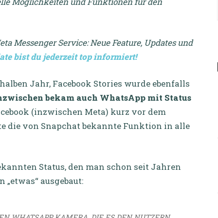
lle Möglichkeiten und Funktionen für den
ta Messenger Service: Neue Feature, Updates und
e bist du jederzeit top
informiert
!
 halben Jahr, Facebook Stories wurde ebenfalls
nzwischen bekam auch WhatsApp mit Status
cebook (inzwischen Meta) kurz vor dem
e die von Snapchat bekannte Funktion in alle
ekannten Status, den man schon seit Jahren
 „etwas“ ausgebaut:
EN WHATSAPP KAMERA, DIE ES DEN NUTZERN