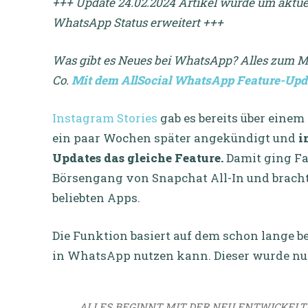
+++ Update 24.02.2024 Artikel wurde um aktue
WhatsApp Status erweitert +++
Was gibt es Neues bei WhatsApp? Alles zum Me
Co.
Mit dem AllSocial WhatsApp Feature-Updat
Instagram Stories
gab es bereits über einem
ein paar Wochen später angekündigt und
i
Updates das gleiche Feature.
Damit ging Fa
Börsengang von Snapchat All-In und bracht
beliebten Apps.
Die Funktion basiert auf dem schon lange b
in WhatsApp nutzen kann. Dieser wurde nun
ALLES BEGINNT MIT DER NEU ENTWICKELT