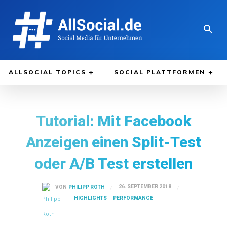
ALLSOCIAL TOPICS
SOCIAL PLATTFORMEN
Tutorial: Mit Facebook
Anzeigen einen Split-Test
oder A/B Test erstellen
26. SEPTEMBER 2018
VON
PHILIPP ROTH
HIGHLIGHTS
PERFORMANCE