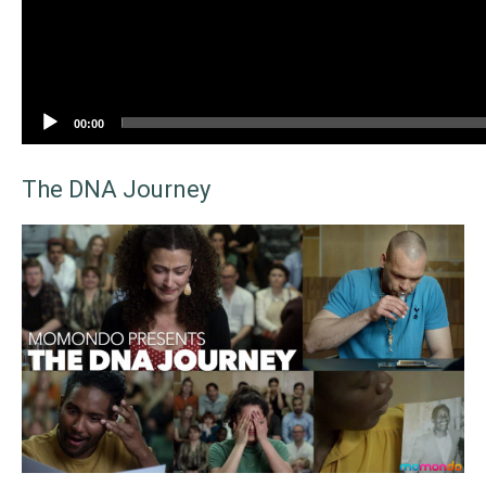
e
r
00:00
The DNA Journey