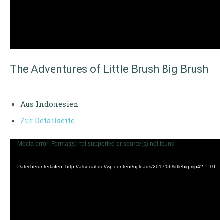
r
The Adventures of Little Brush Big Brush
Aus Indonesien
Zur Detailseite
V
Media error: Format(s) not supported or source(s) not found
i
Datei herunterladen: http://allsocial.de//wp-content/uploads/2017/06/littlebig.mp4?_=10
d
e
o
-