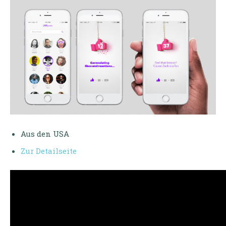
Aus den USA
Zur Detailseite
V
i
d
e