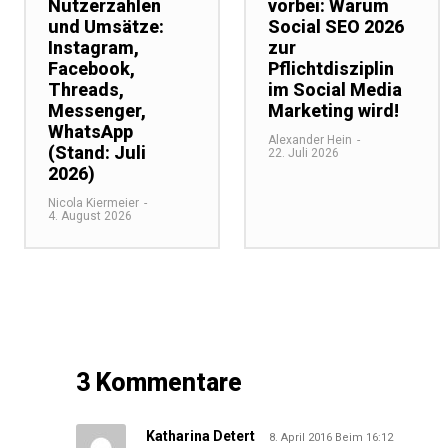
Nutzerzahlen
vorbei: Warum
und Umsätze:
Social SEO 2026
Instagram,
zur
Facebook,
Pflichtdisziplin
Threads,
im Social Media
Messenger,
Marketing wird!
WhatsApp
Alexander Hein
-
(Stand: Juli
22. Juli 2026
2026)
Nicola Kiermeier
-
4. August 2026
3 Kommentare
Katharina Detert
8. April 2016 Beim 16:12