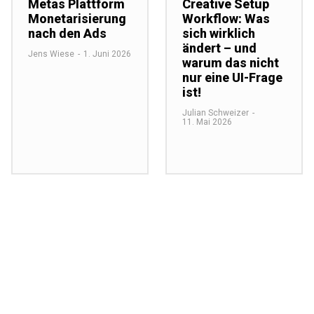
Metas Plattform
Creative Setup
Monetarisierung
Workflow: Was
nach den Ads
sich wirklich
ändert – und
Jens Wiese
-
1. Juni 2026
warum das nicht
nur eine UI-Frage
ist!
Julian Schweizer
-
11. Mai 2026