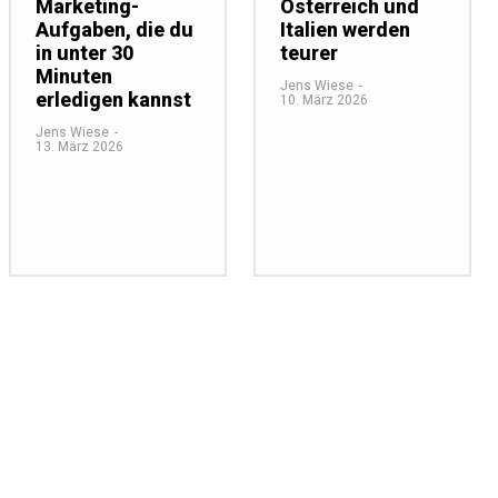
Marketing-
Österreich und
Aufgaben, die du
Italien werden
in unter 30
teurer
Minuten
Jens Wiese
-
erledigen kannst
10. März 2026
Jens Wiese
-
13. März 2026