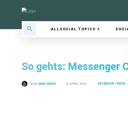
ALLSOCIAL TOPICS
SOCI
So gehts: Messenger 
FACEBOOK / META
VON
JENS WIESE
8. APRIL 2016