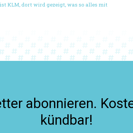
 ist KLM, dort wird gezeigt, was so alles mit
ter abonnieren. Koste
kündbar!