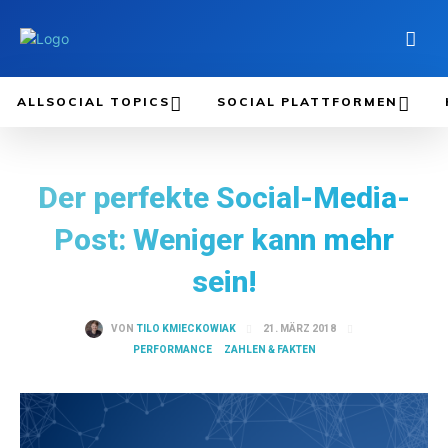
ALLSOCIAL TOPICS
SOCIAL PLATTFORMEN
Der perfekte Social-Media-
Post: Weniger kann mehr
sein!
21. MÄRZ 2018
VON
TILO KMIECKOWIAK
PERFORMANCE
ZAHLEN & FAKTEN