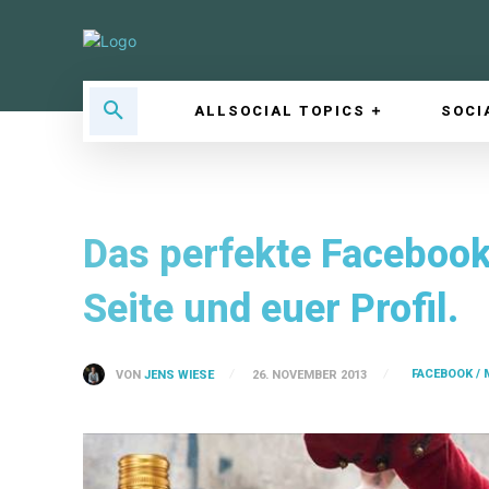
ALLSOCIAL TOPICS
SOCI
Das perfekte Facebook 
Seite und euer Profil.
FACEBOOK / 
VON
JENS WIESE
26. NOVEMBER 2013