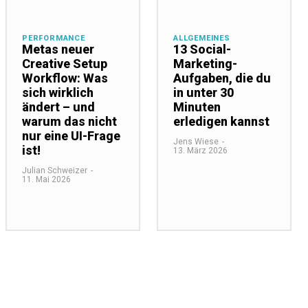
PERFORMANCE
ALLGEMEINES
Metas neuer
13 Social-
Creative Setup
Marketing-
Workflow: Was
Aufgaben, die du
sich wirklich
in unter 30
ändert – und
Minuten
warum das nicht
erledigen kannst
nur eine UI-Frage
Jens Wiese
-
ist!
13. März 2026
Julian Schweizer
-
11. Mai 2026