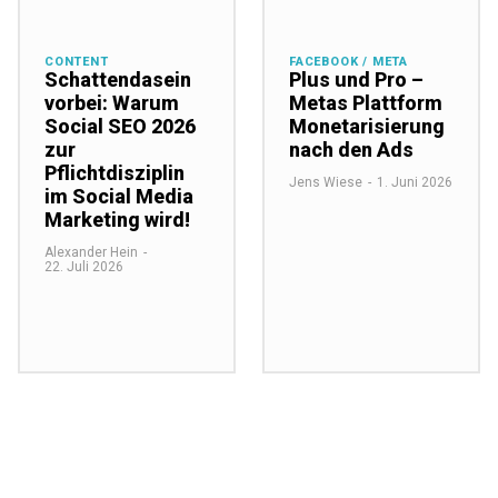
CONTENT
FACEBOOK / META
Schattendasein
Plus und Pro –
vorbei: Warum
Metas Plattform
Social SEO 2026
Monetarisierung
zur
nach den Ads
Pflichtdisziplin
Jens Wiese
-
1. Juni 2026
im Social Media
Marketing wird!
Alexander Hein
-
22. Juli 2026