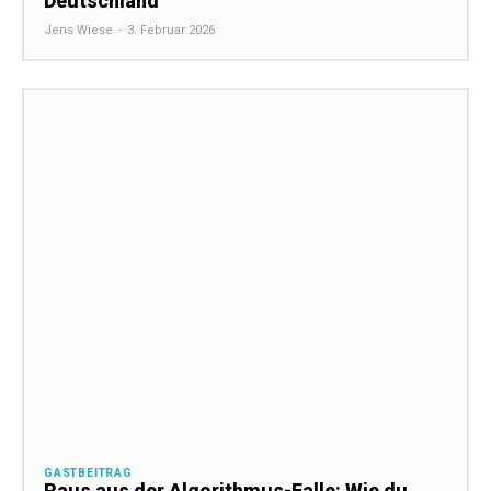
Deutschland
Jens Wiese
-
3. Februar 2026
GASTBEITRAG
Raus aus der Algorithmus-Falle: Wie du