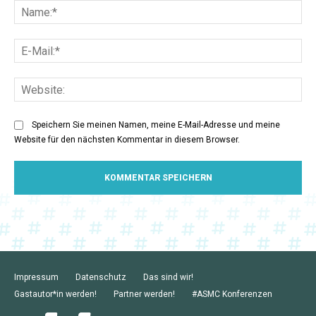
Na
E-
Mai
Web
Speichern Sie meinen Namen, meine E-Mail-Adresse und meine
Website für den nächsten Kommentar in diesem Browser.
Impressum
Datenschutz
Das sind wir!
Gastautor*in werden!
Partner werden!
#ASMC Konferenzen