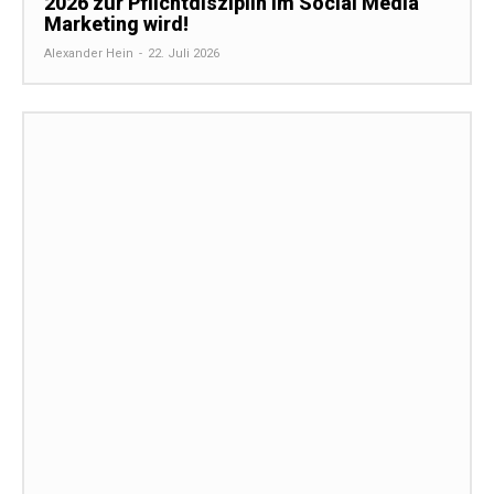
2026 zur Pflichtdisziplin im Social Media
Marketing wird!
Alexander Hein
-
22. Juli 2026