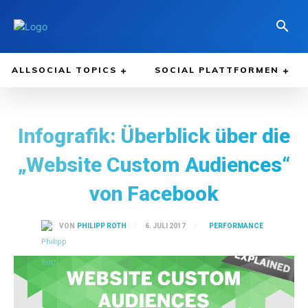
ALLSOCIAL TOPICS
SOCIAL PLATTFORMEN
Infografik: Überblick über die
„Website Custom Audiences“
von Facebook
PERFORMANCE
6. JULI 2017
VON
PHILIPP ROTH