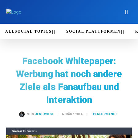
ALLSOCIAL TOPICS
SOCIAL PLATTFORMEN
Facebook Whitepaper:
Werbung hat noch andere
Ziele als Fanaufbau und
Interaktion
PERFORMANCE
6. MÄRZ 2014
VON
JENS WIESE