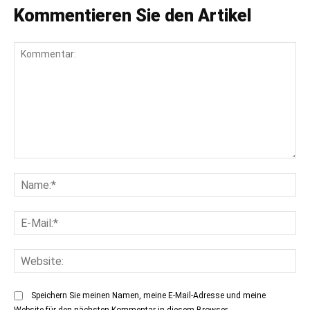
Kommentieren Sie den Artikel
Kommentar:
Na
E-
Mai
Web
Speichern Sie meinen Namen, meine E-Mail-Adresse und meine
Website für den nächsten Kommentar in diesem Browser.