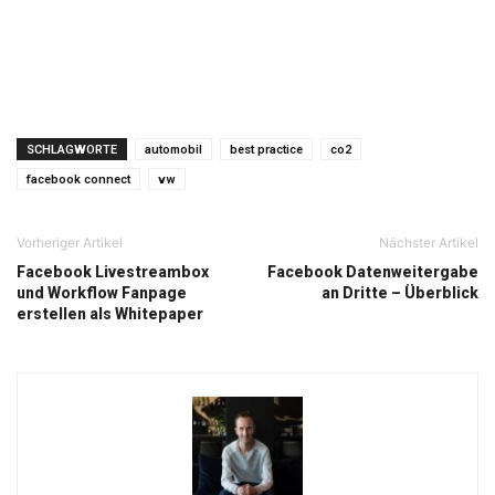
SCHLAGWORTE
automobil
best practice
co2
facebook connect
vw
Vorheriger Artikel
Nächster Artikel
Facebook Livestreambox
Facebook Datenweitergabe
und Workflow Fanpage
an Dritte – Überblick
erstellen als Whitepaper