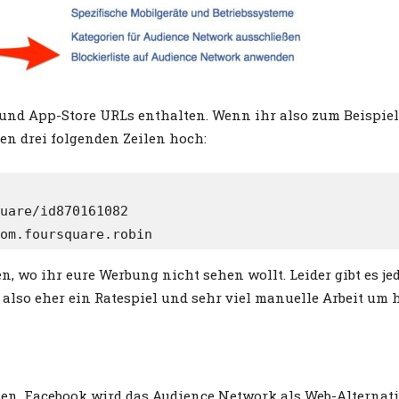
s und App-Store URLs enthalten. Wenn ihr also zum Beispie
den drei folgenden Zeilen hoch:
uare/id870161082

om.foursquare.robin
, wo ihr eure Werbung nicht sehen wollt. Leider gibt es j
 also eher ein Ratespiel und sehr viel manuelle Arbeit um 
kennen. Facebook wird das Audience Network als Web-Alterna