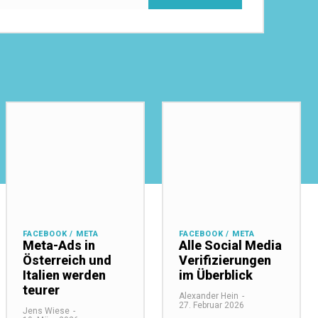
FACEBOOK / META
FACEBOOK / META
Meta-Ads in
Alle Social Media
Österreich und
Verifizierungen
Italien werden
im Überblick
teurer
Alexander Hein
-
27. Februar 2026
Jens Wiese
-