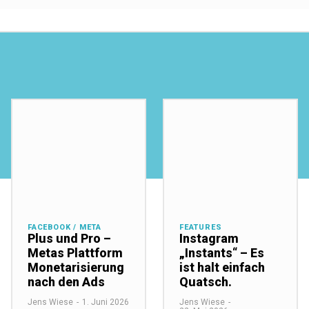
FACEBOOK / META
FEATURES
Plus und Pro –
Instagram
Metas Plattform
„Instants“ – Es
Monetarisierung
ist halt einfach
nach den Ads
Quatsch.
Jens Wiese
-
1. Juni 2026
Jens Wiese
-