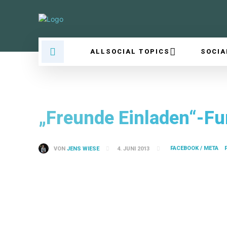
ALLSOCIAL TOPICS
SOCIA
„Freunde Einladen“-Fu
FACEBOOK / META
VON
JENS WIESE
4. JUNI 2013