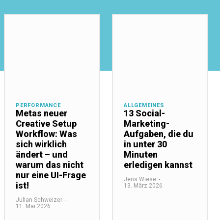
PERFORMANCE
ALLGEMEINES
Metas neuer
13 Social-
Creative Setup
Marketing-
Workflow: Was
Aufgaben, die du
sich wirklich
in unter 30
ändert – und
Minuten
warum das nicht
erledigen kannst
nur eine UI-Frage
Jens Wiese
-
ist!
13. März 2026
Julian Schweizer
-
11. Mai 2026