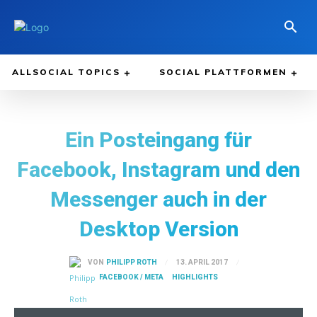
ALLSOCIAL TOPICS
SOCIAL PLATTFORMEN
Ein Posteingang für
Facebook, Instagram und den
Messenger auch in der
Desktop Version
13. APRIL 2017
VON
PHILIPP ROTH
FACEBOOK / META
HIGHLIGHTS