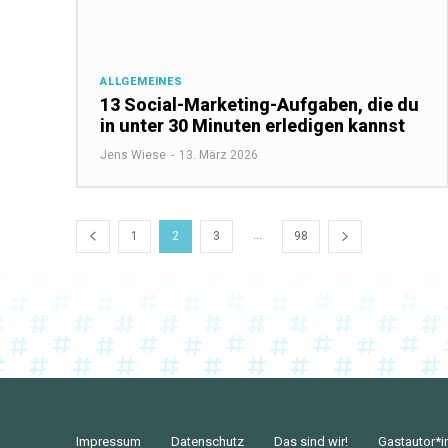
ALLGEMEINES
13 Social-Marketing-Aufgaben, die du
in unter 30 Minuten erledigen kannst
Jens Wiese
-
13. März 2026
...
1
2
3
98
Impressum
Datenschutz
Das sind wir!
Gastautor*i