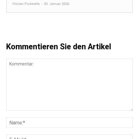
Florian Podewils
-
20. Januar 2026
Kommentieren Sie den Artikel
Kommentar:
Na
E-