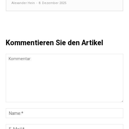
Alexander Hein
-
8. Dezember 2025
Kommentieren Sie den Artikel
Kommentar:
Na
E-