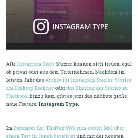
Alle
Instagram Story
Nutzer können sich freuen, egal
ob privat oder aus dem Unternehmen. Nachdem im
letzten Jahr das
Archiv für Instagram Stories
,
Stories
am Desktop Rechner
oder
das Sharing der Stories zu
Facebook
hinzu kam, gibt es jetzt das nächste große
neue Feature:
Instagram Type.
Im
Dezember hat TheNextWeb zum ersten Mal über
einen Test in Japan berichtet
und mit der neusten