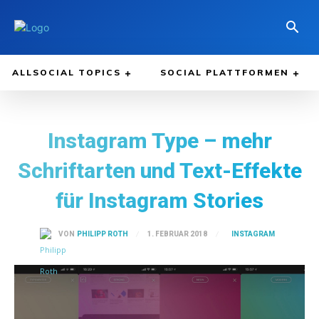
ALLSOCIAL TOPICS
SOCIAL PLATTFORMEN
Instagram Type – mehr
Schriftarten und Text-Effekte
für Instagram Stories
INSTAGRAM
1. FEBRUAR 2018
VON
PHILIPP ROTH