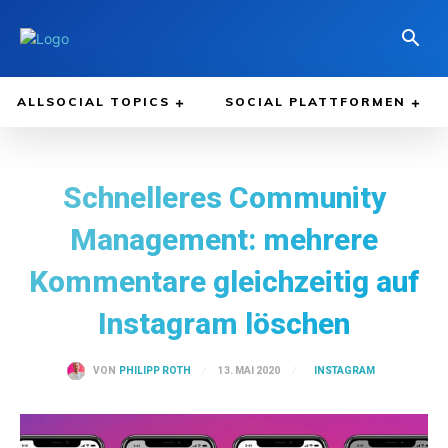
ALLSOCIAL TOPICS
SOCIAL PLATTFORMEN
Schnelleres Community
Management: mehrere
Kommentare gleichzeitig auf
Instagram löschen
INSTAGRAM
13. MAI 2020
VON
PHILIPP ROTH