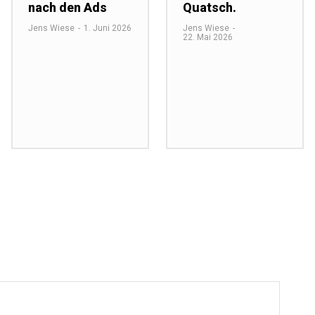
nach den Ads
Quatsch.
Jens Wiese
-
1. Juni 2026
Jens Wiese
-
22. Mai 2026