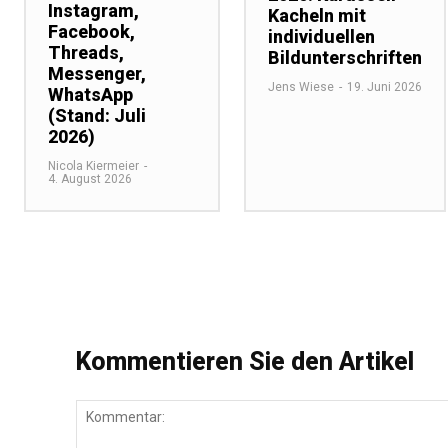
Instagram,
Kacheln mit
Facebook,
individuellen
Threads,
Bildunterschriften
Messenger,
Jens Wiese
-
19. Juni 2026
WhatsApp
(Stand: Juli
2026)
Nicola Kiermeier
-
4. August 2026
Kommentieren Sie den Artikel