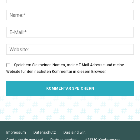
Kommentar:
Na
E-
Mai
Web
Speichern Sie meinen Namen, meine E-Mail-Adresse und meine
Website für den nächsten Kommentar in diesem Browser.
Impressum
Datenschutz
Das sind wir!