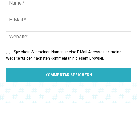
Na
E-
Mai
Web
Speichern Sie meinen Namen, meine E-Mail-Adresse und meine
Website für den nächsten Kommentar in diesem Browser.
Impressum
Datenschutz
Das sind wir!
Gastautor*in werden!
Partner werden!
#ASMC Konferenzen