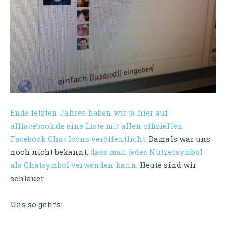
Ende letzten Jahres haben wir ja hier auf
allfacebook.de eine Liste mit allen offiziellen
Facebook Chat Icons veröffentlicht.
Damals war uns
noch nicht bekannt,
dass man jedes Nutzersymbol
als Chatsymbol verwenden kann.
Heute sind wir
schlauer.
Uns so geht’s: