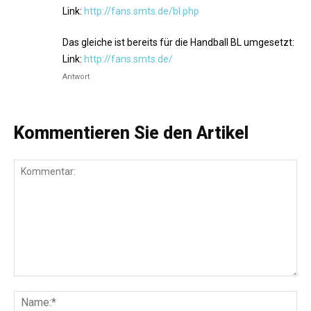
Link:
http://fans.smts.de/bl.php
Das gleiche ist bereits für die Handball BL umgesetzt:
Link:
http://fans.smts.de/
Antwort
Kommentieren Sie den Artikel
Kommentar:
Na