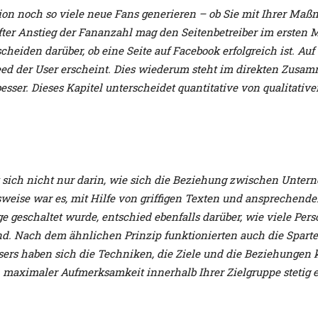
on noch so viele neue Fans generieren – ob Sie mit Ihrer Maßn
r Anstieg der Fananzahl mag den Seitenbetreiber im ersten Mom
tscheiden darüber, ob eine Seite auf Facebook erfolgreich ist.
ed der User erscheint. Dies wiederum steht im direkten Zusamm
esser. Dieses Kapitel unterscheidet quantitative von qualitativ
t sich nicht nur darin, wie sich die Beziehung zwischen Unte
elsweise war es, mit Hilfe von griffigen Texten und anspreche
 geschaltet wurde, entschied ebenfalls darüber, wie viele Per
end. Nach dem ähnlichen Prinzip funktionierten auch die Spar
rs haben sich die Techniken, die Ziele und die Beziehungen k
 maximaler Aufmerksamkeit innerhalb Ihrer Zielgruppe stetig 