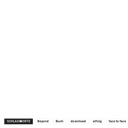
SCHLAGWORTE
Beyond
Buch
download
erfolg
face to face