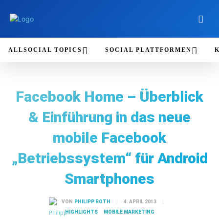
ALLSOCIAL TOPICS
SOCIAL PLATTFORMEN
Facebook Home – Überblick
& Einführung in das neue
mobile Facebook
„Betriebssystem“ für Android
Smartphones
4. APRIL 2013
VON
PHILIPP ROTH
HIGHLIGHTS
MOBILE MARKETING