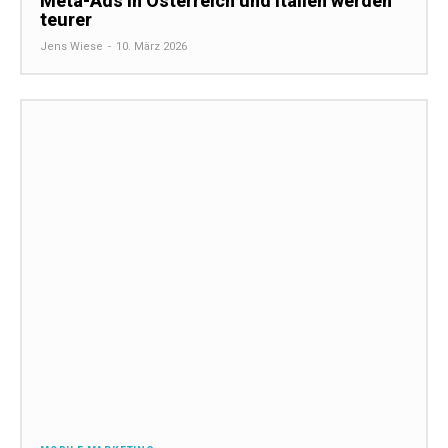
Meta-Ads in Österreich und Italien werden
teurer
Jens Wiese
-
10. März 2026