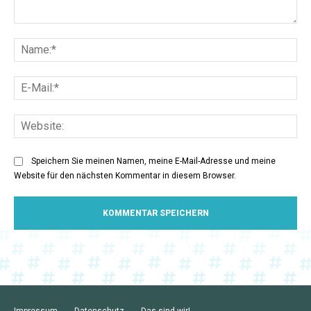
Kommentar:
Na
E-
Mai
Web
Speichern Sie meinen Namen, meine E-Mail-Adresse und meine
Website für den nächsten Kommentar in diesem Browser.
Impressum
Datenschutz
Das sind wir!