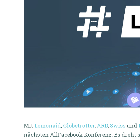
Mit
Lemonaid
,
Globetrotter
,
ARD
,
Swiss
und
nächsten AllFacebook Konferenz. Es dreht si