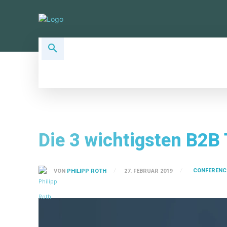
ALLSOCIAL TOPICS
SOCIAL PLA
Die 3 wichtigsten B2B
CONFERENC
VON
PHILIPP ROTH
27. FEBRUAR 2019