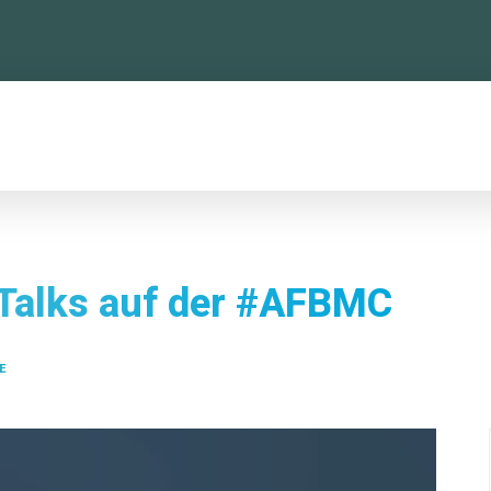
TTFORMEN
KONFERENZ
NEWSLETTER
 Talks auf der #AFBMC
E