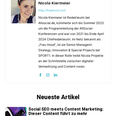
Nicola Kiermeier
http://frauhood.com
Nicola Kiermeier ist Redakteurin bei
Allsocial.de, kümmerte sich bis Sommer 2023
um die Programmleitung der AllSocial-
Konferenzen und war von 2021 bis Ende April
2024 Chefredakteurin. Im Netz bekannt als
„Frau Hood“, ist sie Senior Managerin
Strategy, Innovation & Special Projects bei
SPORT1. In dieser Rolle treibt Nicola Projekte
an der Schnittstelle zwischen digitaler
Vermarktung und Content voran.
Neueste Artikel
Social SEO meets Content Marketing:
Dieser Content führt zu mehr