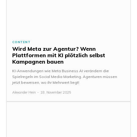
CONTENT
Wird Meta zur Agentur? Wenn
Plattformen mit KI plötzlich selbst
Kampagnen bauen
KI-Anwendungen wie Meta Business AI verändern die
Spielregeln im Social Media Marketing. Agenturen müssen
jetzt beweisen, wo ihr Mehrwert liegt!
Alexander Hein
-
18. November 2025