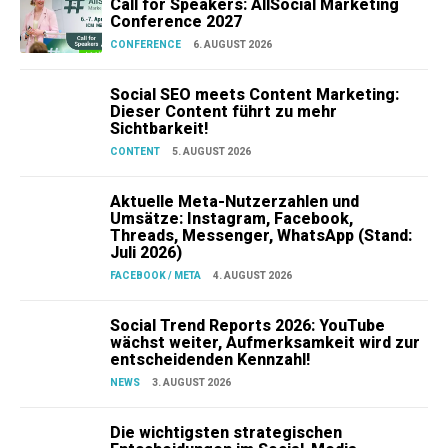
Call for Speakers: AllSocial Marketing
Conference 2027
CONFERENCE
6. AUGUST 2026
Social SEO meets Content Marketing:
Dieser Content führt zu mehr
Sichtbarkeit!
CONTENT
5. AUGUST 2026
Aktuelle Meta-Nutzerzahlen und
Umsätze: Instagram, Facebook,
Threads, Messenger, WhatsApp (Stand:
Juli 2026)
FACEBOOK / META
4. AUGUST 2026
Social Trend Reports 2026: YouTube
wächst weiter, Aufmerksamkeit wird zur
entscheidenden Kennzahl!
NEWS
3. AUGUST 2026
Die wichtigsten strategischen