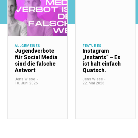
ALLGEMEINES
FEATURES
Jugendverbote
Instagram
für Social Media
„Instants“ – Es
sind die falsche
ist halt einfach
Antwort
Quatsch.
Jens Wiese
-
Jens Wiese
-
10. Juni 2026
22. Mai 2026