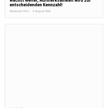
wächst weiter, Aufmerksamkeit wird zur
entscheidenden Kennzahl!
Alexander Hein
-
3. August 2026