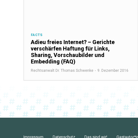
FACTS
Adieu freies Internet? – Gerichte
verschärfen Haftung für Links,
Sharing, Vorschaubilder und
Embedding (FAQ)
Rechtsanwalt Dr. Thomas Schwenke
-
9. Dezember 2016
Impressum
Datenschutz
Das sind wir!
Gastautor*i