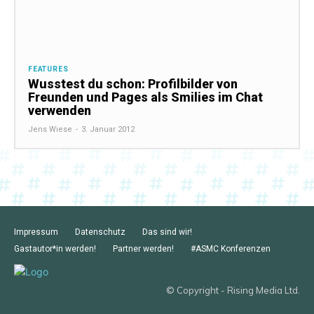
FEATURES
Wusstest du schon: Profilbilder von
Freunden und Pages als Smilies im Chat
verwenden
Jens Wiese
-
3. Januar 2012
Impressum
Datenschutz
Das sind wir!
Gastautor*in werden!
Partner werden!
#ASMC Konferenzen
© Copyright - Rising Media Ltd.