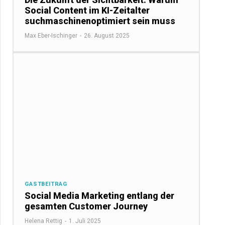
Social Content im KI-Zeitalter
suchmaschinenoptimiert sein muss
Max Eber-Ischinger
-
26. August 2025
GASTBEITRAG
Social Media Marketing entlang der
gesamten Customer Journey
Helena Rettig
-
1. Juli 2025