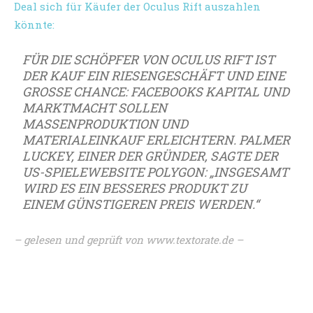
Deal sich für Käufer der Oculus Rift auszahlen
könnte:
FÜR DIE SCHÖPFER VON OCULUS RIFT IST
DER KAUF EIN RIESENGESCHÄFT UND EINE
GROSSE CHANCE: FACEBOOKS KAPITAL UND M
ARKTMACHT SOLLEN M
ASSENPRODUKTION UND M
ATERIALEINKAUF ERLEICHTERN. PALMER L
UCKEY, EINER DER GRÜNDER, SAGTE DER U
S-SPIELEWEBSITE POLYGON: „INSGESAMT W
IRD ES EIN BESSERES PRODUKT ZU E
INEM GÜNSTIGEREN PREIS WERDEN.“
– gelesen und geprüft von
www.textorate.de
–