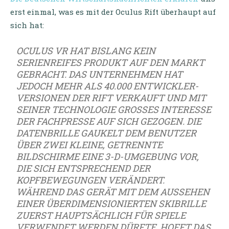
erst einmal, was es mit der Oculus Rift überhaupt auf
sich hat:
OCULUS VR HAT BISLANG KEIN
SERIENREIFES PRODUKT AUF DEN MARKT
GEBRACHT. DAS UNTERNEHMEN HAT
JEDOCH MEHR ALS 40.000 ENTWICKLER-
VERSIONEN DER RIFT VERKAUFT UND MIT
SEINER TECHNOLOGIE GROSSES INTERESSE D
ER FACHPRESSE AUF SICH GEZOGEN. DIE D
ATENBRILLE GAUKELT DEM BENUTZER Ü
BER ZWEI KLEINE, GETRENNTE B
ILDSCHIRME EINE 3-D-UMGEBUNG VOR, D
IE SICH ENTSPRECHEND DER K
OPFBEWEGUNGEN VERÄNDERT. W
ÄHREND DAS GERÄT MIT DEM AUSSEHEN E
INER ÜBERDIMENSIONIERTEN SKIBRILLE Z
UERST HAUPTSÄCHLICH FÜR SPIELE V
ERWENDET WERDEN DÜRFTE, HOFFT DAS U