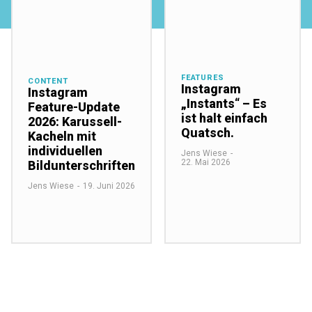
FEATURES
CONTENT
Instagram
Instagram
„Instants“ – Es
Feature-Update
ist halt einfach
2026: Karussell-
Quatsch.
Kacheln mit
individuellen
Jens Wiese
-
22. Mai 2026
Bildunterschriften
Jens Wiese
-
19. Juni 2026