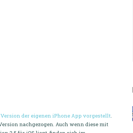
 Version der eigenen iPhone App vorgestellt
.
 Version nachgezogen. Auch wenn diese mit
on 2.5 für iOS liegt, finden sich im