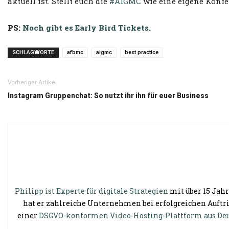
aktuell ist. Stellt euch die
#AIGMC
wie eine eigene Konfer
PS:
Noch gibt es Early Bird Tickets.
SCHLAGWORTE
afbmc
aigmc
best practice
Vorheriger Artikel
Instagram Gruppenchat: So nutzt ihr ihn für euer Business
Philipp ist Experte für digitale Strategien
mit über 15 Jahr
hat er zahlreiche Unternehmen bei erfolgreichen Auftri
einer
DSGVO-konformen Video-Hosting-Plattform aus De