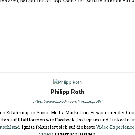
enz vor, bei der ihr on Top noch vier weitere Bühnen zur 
Philipp Roth
https://www.linkedin.com/in/philipproth/
en Erfahrung im Social Media Marketing. Er war einer der Grün
tten auf Plattformen wie Facebook, Instagram und LinkedIn un
utschland
. Ignite fokussiert sich auf die beste
Video-Experience
Videos
zu vernachlässigen.