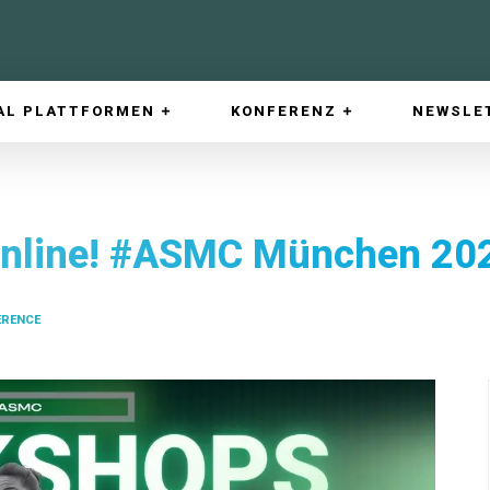
AL PLATTFORMEN
KONFERENZ
NEWSLE
online! #ASMC München 20
ERENCE