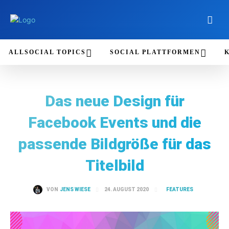
ALLSOCIAL TOPICS
SOCIAL PLATTFORMEN
Das neue Design für
Facebook Events und die
passende Bildgröße für das
Titelbild
FEATURES
24. AUGUST 2020
VON
JENS WIESE