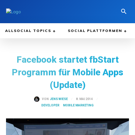
ALLSOCIAL TOPICS
SOCIAL PLATTFORMEN
Facebook startet fbStart
Programm für Mobile Apps
(Update)
8. MAI 2014
VON
JENS WIESE
DEVELOPER
MOBILE MARKETING